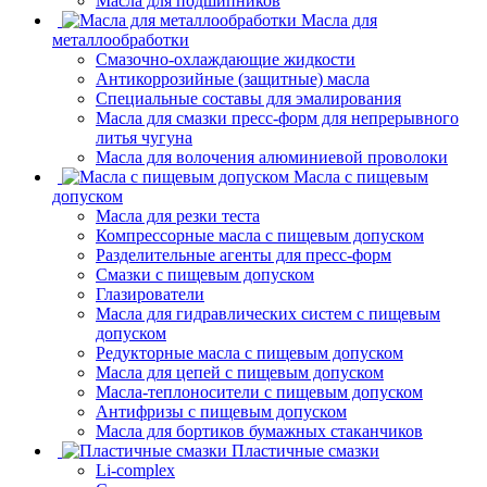
Масла для подшипников
Масла для
металлообработки
Смазочно-охлаждающие жидкости
Антикоррозийные (защитные) масла
Специальные составы для эмалирования
Масла для смазки пресс-форм для непрерывного
литья чугуна
Масла для волочения алюминиевой проволоки
Масла с пищевым
допуском
Масла для резки теста
Компрессорные масла с пищевым допуском
Разделительные агенты для пресс-форм
Смазки с пищевым допуском
Глазирователи
Масла для гидравлических систем с пищевым
допуском
Редукторные масла с пищевым допуском
Масла для цепей с пищевым допуском
Масла-теплоносители с пищевым допуском
Антифризы с пищевым допуском
Масла для бортиков бумажных стаканчиков
Пластичные смазки
Li-complex