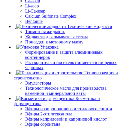
Ca-soap
Li-soap
Li-Ca-soap
Calcium Sulfonate Complex
Bentonite
Технические жидкости
Тормозная жидкость
Жидкости для омывателя стекла
Присадки к моторному маслу
Упаковка
Формирование и защита алюминиевых
контейнеров
Растворитель и носитель пигмента в пищевых
чернилах
Теплоизоляция и
строительство
Эмульгаторы
Технологическое масло для производства
каменной и минеральной ваты
Косметика и
фармацевтика
Эфиры изопрополивого и этилового спирта
Эфиры 2-этилгексанола
Эфиры каприловой и каприновой кислот
Эфиры сорбитана