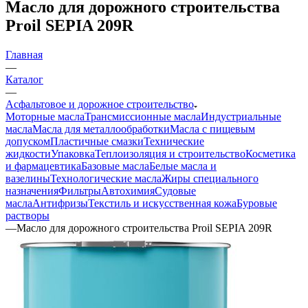
Масло для дорожного строительства
Proil SEPIA 209R
Главная
—
Каталог
—
Асфальтовое и дорожное строительство
Моторные масла
Трансмиссионные масла
Индустриальные
масла
Масла для металлообработки
Масла с пищевым
допуском
Пластичные смазки
Технические
жидкости
Упаковка
Теплоизоляция и строительство
Косметика
и фармацевтика
Базовые масла
Белые масла и
вазелины
Технологические масла
Жиры специального
назначения
Фильтры
Автохимия
Судовые
масла
Антифризы
Текстиль и искусственная кожа
Буровые
растворы
—
Масло для дорожного строительства Proil SEPIA 209R