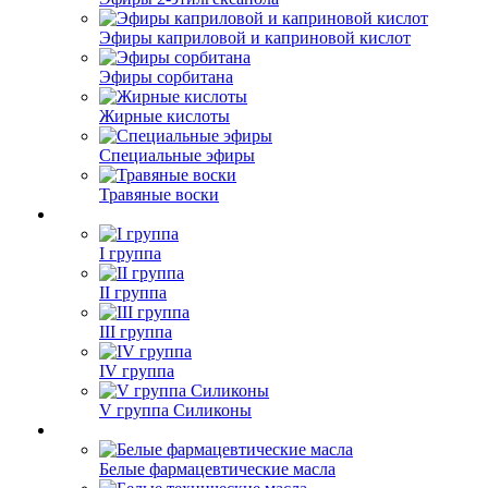
Эфиры каприловой и каприновой кислот
Эфиры сорбитана
Жирные кислоты
Специальные эфиры
Травяные воски
I группа
II группа
III группа
IV группа
V группа Силиконы
Белые фармацевтические масла