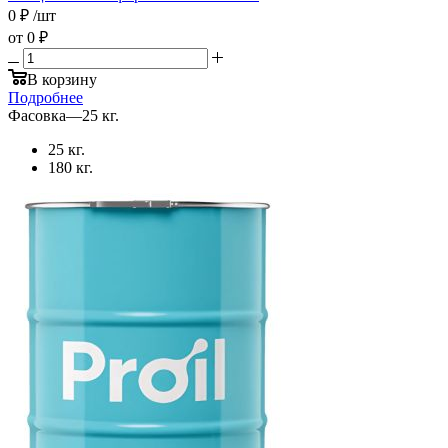
0
₽
/шт
от
0 ₽
В корзину
Подробнее
Фасовка
—
25 кг.
25 кг.
180 кг.