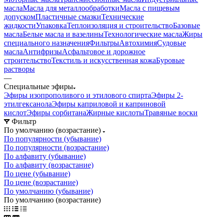
масла
Масла для металлообработки
Масла с пищевым
допуском
Пластичные смазки
Технические
жидкости
Упаковка
Теплоизоляция и строительство
Базовые
масла
Белые масла и вазелины
Технологические масла
Жиры
специального назначения
Фильтры
Автохимия
Судовые
масла
Антифризы
Асфальтовое и дорожное
строительство
Текстиль и искусственная кожа
Буровые
растворы
—
Специальные эфиры
Эфиры изопрополивого и этилового спирта
Эфиры 2-
этилгексанола
Эфиры каприловой и каприновой
кислот
Эфиры сорбитана
Жирные кислоты
Травяные воски
Фильтр
По умолчанию (возрастание)
По популярности (убывание)
По популярности (возрастание)
По алфавиту (убывание)
По алфавиту (возрастание)
По цене (убывание)
По цене (возрастание)
По умолчанию (убывание)
По умолчанию (возрастание)