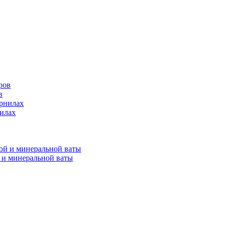
в
нилах
 и минеральной ваты