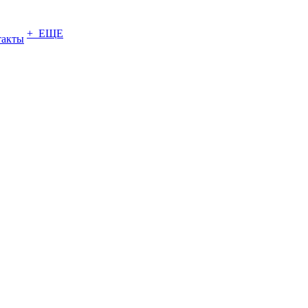
+ ЕЩЕ
такты