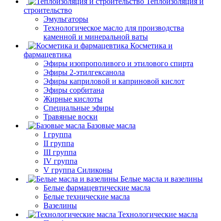
Теплоизоляция и
строительство
Эмульгаторы
Технологическое масло для производства
каменной и минеральной ваты
Косметика и
фармацевтика
Эфиры изопрополивого и этилового спирта
Эфиры 2-этилгексанола
Эфиры каприловой и каприновой кислот
Эфиры сорбитана
Жирные кислоты
Специальные эфиры
Травяные воски
Базовые масла
I группа
II группа
III группа
IV группа
V группа Силиконы
Белые масла и вазелины
Белые фармацевтические масла
Белые технические масла
Вазелины
Технологические масла