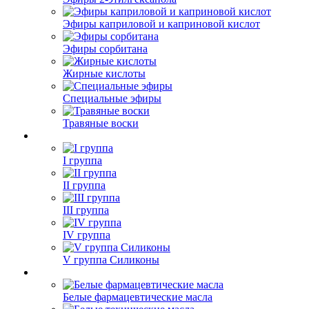
Эфиры каприловой и каприновой кислот
Эфиры сорбитана
Жирные кислоты
Специальные эфиры
Травяные воски
I группа
II группа
III группа
IV группа
V группа Силиконы
Белые фармацевтические масла