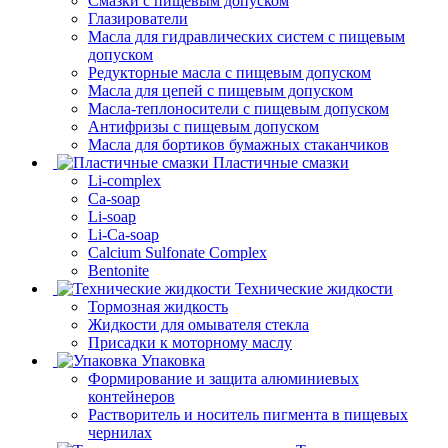
Смазки с пищевым допуском
Глазирователи
Масла для гидравлических систем с пищевым
допуском
Редукторные масла с пищевым допуском
Масла для цепей с пищевым допуском
Масла-теплоносители с пищевым допуском
Антифризы с пищевым допуском
Масла для бортиков бумажных стаканчиков
Пластичные смазки
Li-complex
Ca-soap
Li-soap
Li-Ca-soap
Calcium Sulfonate Complex
Bentonite
Технические жидкости
Тормозная жидкость
Жидкости для омывателя стекла
Присадки к моторному маслу
Упаковка
Формирование и защита алюминиевых
контейнеров
Растворитель и носитель пигмента в пищевых
чернилах