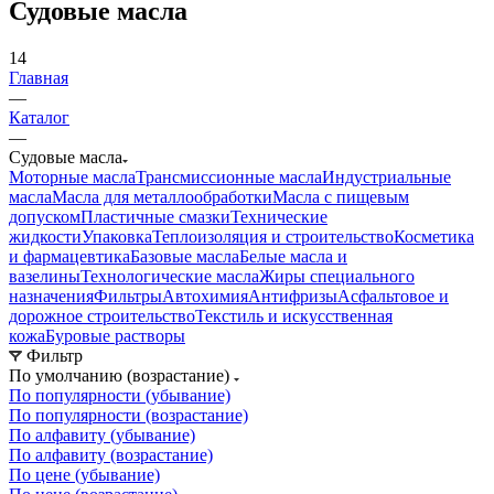
Судовые масла
14
Главная
—
Каталог
—
Судовые масла
Моторные масла
Трансмиссионные масла
Индустриальные
масла
Масла для металлообработки
Масла с пищевым
допуском
Пластичные смазки
Технические
жидкости
Упаковка
Теплоизоляция и строительство
Косметика
и фармацевтика
Базовые масла
Белые масла и
вазелины
Технологические масла
Жиры специального
назначения
Фильтры
Автохимия
Антифризы
Асфальтовое и
дорожное строительство
Текстиль и искусственная
кожа
Буровые растворы
Фильтр
По умолчанию (возрастание)
По популярности (убывание)
По популярности (возрастание)
По алфавиту (убывание)
По алфавиту (возрастание)
По цене (убывание)