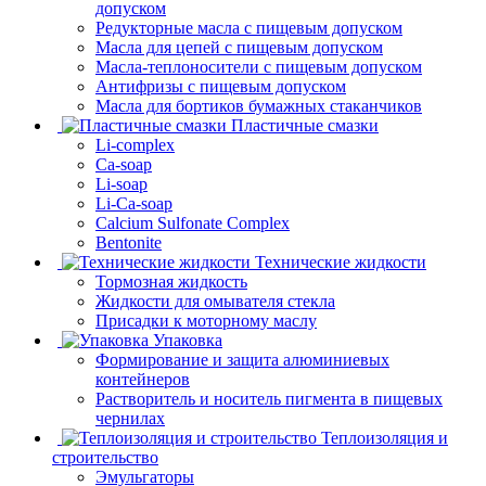
допуском
Редукторные масла с пищевым допуском
Масла для цепей с пищевым допуском
Масла-теплоносители с пищевым допуском
Антифризы с пищевым допуском
Масла для бортиков бумажных стаканчиков
Пластичные смазки
Li-complex
Ca-soap
Li-soap
Li-Ca-soap
Calcium Sulfonate Complex
Bentonite
Технические жидкости
Тормозная жидкость
Жидкости для омывателя стекла
Присадки к моторному маслу
Упаковка
Формирование и защита алюминиевых
контейнеров
Растворитель и носитель пигмента в пищевых
чернилах
Теплоизоляция и
строительство
Эмульгаторы