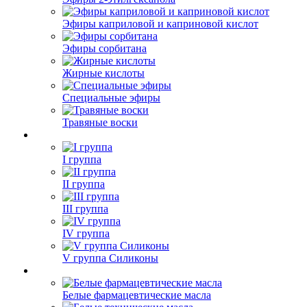
Эфиры каприловой и каприновой кислот
Эфиры сорбитана
Жирные кислоты
Специальные эфиры
Травяные воски
I группа
II группа
III группа
IV группа
V группа Силиконы
Белые фармацевтические масла