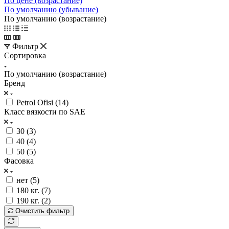
По цене (возрастание)
По умолчанию (убывание)
По умолчанию (возрастание)
Фильтр
Сортировка
По умолчанию (возрастание)
Бренд
Petrol Ofisi (
14
)
Класс вязкости по SAE
30 (
3
)
40 (
4
)
50 (
5
)
Фасовка
нет (
5
)
180 кг. (
7
)
190 кг. (
2
)
Очистить фильтр