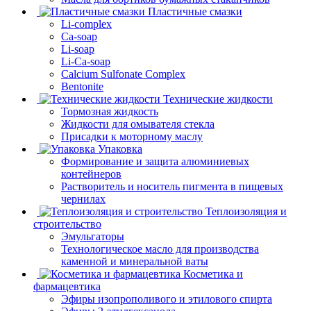
Пластичные смазки
Li-complex
Ca-soap
Li-soap
Li-Ca-soap
Calcium Sulfonate Complex
Bentonite
Технические жидкости
Тормозная жидкость
Жидкости для омывателя стекла
Присадки к моторному маслу
Упаковка
Формирование и защита алюминиевых
контейнеров
Растворитель и носитель пигмента в пищевых
чернилах
Теплоизоляция и
строительство
Эмульгаторы
Технологическое масло для производства
каменной и минеральной ваты
Косметика и
фармацевтика
Эфиры изопрополивого и этилового спирта