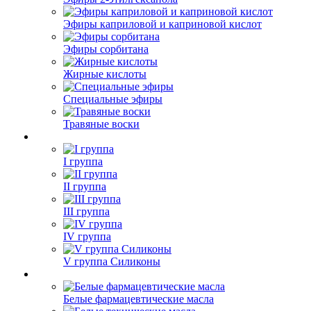
Эфиры каприловой и каприновой кислот
Эфиры сорбитана
Жирные кислоты
Специальные эфиры
Травяные воски
I группа
II группа
III группа
IV группа
V группа Силиконы
Белые фармацевтические масла