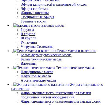
Эфиры 2-этилгексанола
Эфиры каприловой и каприновой кислот
Эфиры сорбитана
Жирные кислоты
Специальные эфиры
Травяные воски
Базовые масла
I группа
II группа
III группа
IV группа
V группа Силиконы
Белые масла и вазелины
Белые фармацевтические масла
Белые технические масла
Вазелины
Технологические масла
Парафиновые масла
Нафтеновые масла
Ароматические масла
Жиры специального
назначения
Жиры специального назначения для смазки
подвижных частей оборудования
Жиры специального назначения для смазки форм,