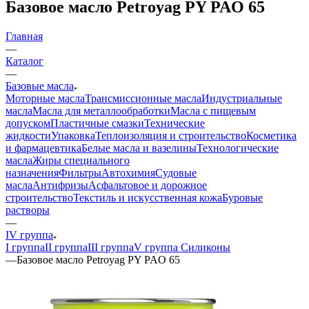
Базовое масло Petroyag PY PAO 65
Главная
—
Каталог
—
Базовые масла
Моторные масла
Трансмиссионные масла
Индустриальные
масла
Масла для металлообработки
Масла с пищевым
допуском
Пластичные смазки
Технические
жидкости
Упаковка
Теплоизоляция и строительство
Косметика
и фармацевтика
Белые масла и вазелины
Технологические
масла
Жиры специального
назначения
Фильтры
Автохимия
Судовые
масла
Антифризы
Асфальтовое и дорожное
строительство
Текстиль и искусственная кожа
Буровые
растворы
—
IV группа
I группа
II группа
III группа
V группа Силиконы
—
Базовое масло Petroyag PY PAO 65