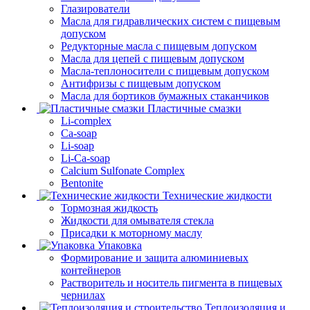
Глазирователи
Масла для гидравлических систем с пищевым
допуском
Редукторные масла с пищевым допуском
Масла для цепей с пищевым допуском
Масла-теплоносители с пищевым допуском
Антифризы с пищевым допуском
Масла для бортиков бумажных стаканчиков
Пластичные смазки
Li-complex
Ca-soap
Li-soap
Li-Ca-soap
Calcium Sulfonate Complex
Bentonite
Технические жидкости
Тормозная жидкость
Жидкости для омывателя стекла
Присадки к моторному маслу
Упаковка
Формирование и защита алюминиевых
контейнеров
Растворитель и носитель пигмента в пищевых
чернилах
Теплоизоляция и