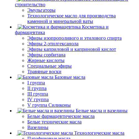
строительство
Эмульгаторы
Технологическое масло для производства
каменной и минеральной ваты
Косметика и
фармацевтика
Эфиры изопрополивого и этилового спирта
Эфиры 2-этилгексанола
Эфиры каприловой и каприновой кислот
Эфиры сорбитана
Жирные кислоты
Специальные эфиры
Травяные воски
Базовые масла
I группа
II группа
III группа
IV группа
V группа Силиконы
Белые масла и вазелины
Белые фармацевтические масла
Белые технические масла
Вазелины
Технологические масла
Парафиновые масла