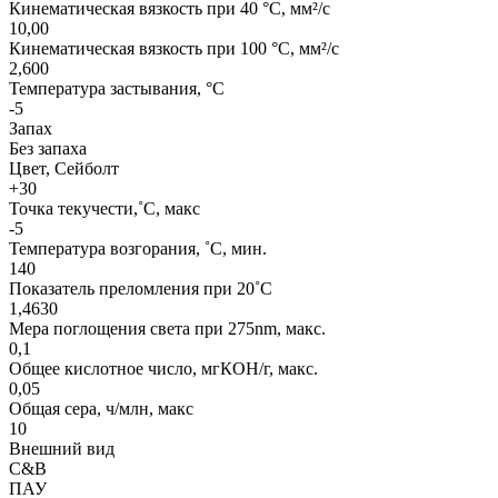
Кинематическая вязкость при 40 °C, мм²/с
10,00
Кинематическая вязкость при 100 °C, мм²/с
2,600
Температура застывания, °C
-5
Запах
Без запаха
Цвет, Сейболт
+30
Точка текучести,˚C, макс
-5
Температура возгорания, ˚C, мин.
140
Показатель преломления при 20˚C
1,4630
Мера поглощения света при 275nm, макс.
0,1
Общее кислотное число, мгКОН/г, макс.
0,05
Общая сера, ч/млн, макс
10
Внешний вид
C&B
ПАУ