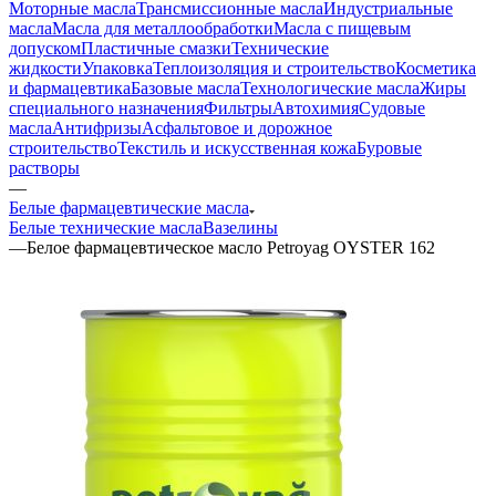
Моторные масла
Трансмиссионные масла
Индустриальные
масла
Масла для металлообработки
Масла с пищевым
допуском
Пластичные смазки
Технические
жидкости
Упаковка
Теплоизоляция и строительство
Косметика
и фармацевтика
Базовые масла
Технологические масла
Жиры
специального назначения
Фильтры
Автохимия
Судовые
масла
Антифризы
Асфальтовое и дорожное
строительство
Текстиль и искусственная кожа
Буровые
растворы
—
Белые фармацевтические масла
Белые технические масла
Вазелины
—
Белое фармацевтическое масло Petroyag OYSTER 162