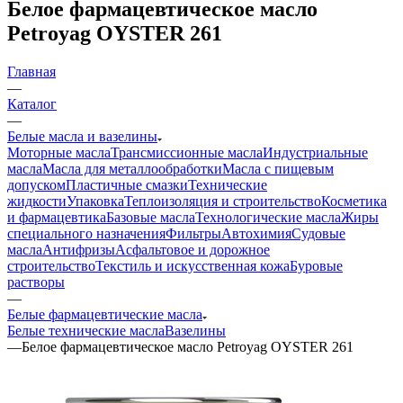
Белое фармацевтическое масло
Petroyag OYSTER 261
Главная
—
Каталог
—
Белые масла и вазелины
Моторные масла
Трансмиссионные масла
Индустриальные
масла
Масла для металлообработки
Масла с пищевым
допуском
Пластичные смазки
Технические
жидкости
Упаковка
Теплоизоляция и строительство
Косметика
и фармацевтика
Базовые масла
Технологические масла
Жиры
специального назначения
Фильтры
Автохимия
Судовые
масла
Антифризы
Асфальтовое и дорожное
строительство
Текстиль и искусственная кожа
Буровые
растворы
—
Белые фармацевтические масла
Белые технические масла
Вазелины
—
Белое фармацевтическое масло Petroyag OYSTER 261