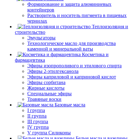
Формирование и защита алюминиевых
контейнеров
Растворитель и носитель пигмента в пищевых
чернилах
Теплоизоляция и
строительство
Эмульгаторы
Технологическое масло для производства
каменной и минеральной ваты
Косметика и
фармацевтика
Эфиры изопрополивого и этилового спирта
Эфиры 2-этилгексанола
Эфиры каприловой и каприновой кислот
Эфиры сорбитана
Жирные кислоты
Специальные эфиры
Травяные воски
Базовые масла
I группа
II группа
III группа
IV группа
V группа Силиконы
Белые масла и вазелины