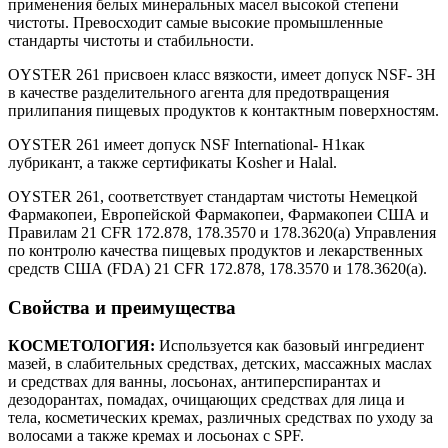
применения белых минеральных масел высокой степени
чистоты. Превосходит самые высокие промышленные
стандарты чистоты и стабильности.
OYSTER 261 присвоен класс вязкости, имеет допуск NSF- 3H
в качестве разделительного агента для предотвращения
прилипания пищевых продуктов к контактным поверхностям.
OYSTER 261 имеет допуск NSF International- H1как
лубрикант, а также сертификаты Kosher и Halal.
OYSTER 261, соответствует стандартам чистоты Немецкой
Фармакопеи, Европейской Фармакопеи, Фармакопеи США и
Правилам 21 CFR 172.878, 178.3570 и 178.3620(a) Управления
по контролю качества пищевых продуктов и лекарственных
средств США (FDA) 21 CFR 172.878, 178.3570 и 178.3620(a).
Свойства и преимущества
КОСМЕТОЛОГИЯ:
Используется как базовый ингредиент
мазей, в слабительных средствах, детских, массажных маслах
и средствах для ванны, лосьонах, антиперспирантах и
дезодорантах, помадах, очищающих средствах для лица и
тела, косметических кремах, различных средствах по уходу за
волосами а также кремах и лосьонах c SPF.