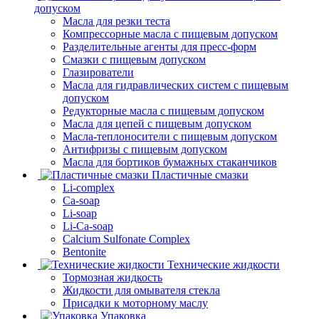
допуском
Масла для резки теста
Компрессорные масла с пищевым допуском
Разделительные агенты для пресс-форм
Смазки с пищевым допуском
Глазирователи
Масла для гидравлических систем с пищевым
допуском
Редукторные масла с пищевым допуском
Масла для цепей с пищевым допуском
Масла-теплоносители с пищевым допуском
Антифризы с пищевым допуском
Масла для бортиков бумажных стаканчиков
Пластичные смазки
Li-complex
Ca-soap
Li-soap
Li-Ca-soap
Calcium Sulfonate Complex
Bentonite
Технические жидкости
Тормозная жидкость
Жидкости для омывателя стекла
Присадки к моторному маслу
Упаковка