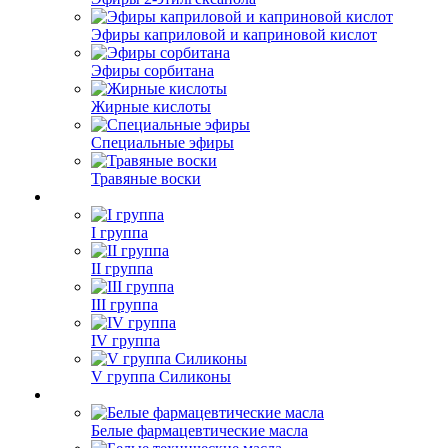
Эфиры каприловой и каприновой кислот
Эфиры сорбитана
Жирные кислоты
Специальные эфиры
Травяные воски
I группа
II группа
III группа
IV группа
V группа Силиконы
Белые фармацевтические масла