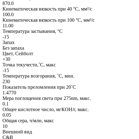
870.0
Кинематическая вязкость при 40 °C, мм²/с
100.0
Кинематическая вязкость при 100 °C, мм²/с
11.00
Температура застывания, °C
-15
Запах
Без запаха
Цвет, Сейболт
+30
Точка текучести,˚C, макс
-15
Температура возгорания, ˚C, мин.
230
Показатель преломления при 20˚C
1.4770
Мера поглощения света при 275nm, макс.
0.1
Общее кислотное число, мгКОН/г, макс.
0.05
Общая сера, ч/млн, макс
10
Внешний вид
C&B