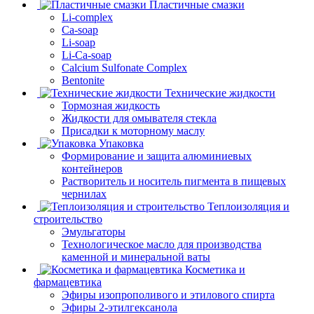
Пластичные смазки
Li-complex
Ca-soap
Li-soap
Li-Ca-soap
Calcium Sulfonate Complex
Bentonite
Технические жидкости
Тормозная жидкость
Жидкости для омывателя стекла
Присадки к моторному маслу
Упаковка
Формирование и защита алюминиевых
контейнеров
Растворитель и носитель пигмента в пищевых
чернилах
Теплоизоляция и
строительство
Эмульгаторы
Технологическое масло для производства
каменной и минеральной ваты
Косметика и
фармацевтика
Эфиры изопрополивого и этилового спирта
Эфиры 2-этилгексанола