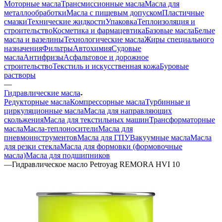
Моторные масла
Трансмиссионные масла
Масла для
металлообработки
Масла с пищевым допуском
Пластичные
смазки
Технические жидкости
Упаковка
Теплоизоляция и
строительство
Косметика и фармацевтика
Базовые масла
Белые
масла и вазелины
Технологические масла
Жиры специального
назначения
Фильтры
Автохимия
Судовые
масла
Антифризы
Асфальтовое и дорожное
строительство
Текстиль и искусственная кожа
Буровые
растворы
—
Гидравлические масла
Редукторные масла
Компрессорные масла
Турбинные и
циркуляционные масла
Масла для направляющих
скольжения
Масла для текстильных машин
Трансформаторные
масла
Масла-теплоносители
Масла для
пневмоинструментов
Масла для ГПУ
Вакуумные масла
Масла
для резки стекла
Масла для формовки (формовочные
масла)
Масла для подшипников
—
Гидравлическое масло Petroyag REMORA HVI 10