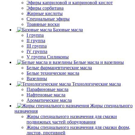
Эфиры каприловой и каприновой кислот
Эфиры сорбитана
Жирные кислоты
Специальные эфиры
Травяные воски
Базовые масла
I группа
II группа
III группа
IV группа
V группа Силиконы
Белые масла и вазелины
Белые фармацевтические масла
Белые технические масла
Вазелины
Технологические масла
Парафиновые масла
Нафтеновые масла
Ароматические масла
Жиры специального
назначения
Жиры специального назначения для смазки
подвижных частей оборудования
Жиры специального назначения для смазки форм,
листов, противней