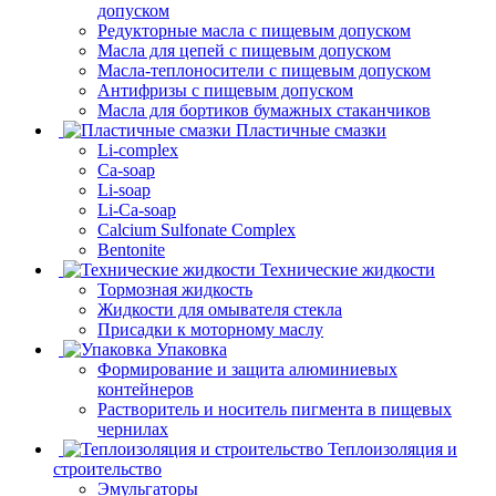
допуском
Редукторные масла с пищевым допуском
Масла для цепей с пищевым допуском
Масла-теплоносители с пищевым допуском
Антифризы с пищевым допуском
Масла для бортиков бумажных стаканчиков
Пластичные смазки
Li-complex
Ca-soap
Li-soap
Li-Ca-soap
Calcium Sulfonate Complex
Bentonite
Технические жидкости
Тормозная жидкость
Жидкости для омывателя стекла
Присадки к моторному маслу
Упаковка
Формирование и защита алюминиевых
контейнеров
Растворитель и носитель пигмента в пищевых
чернилах
Теплоизоляция и
строительство
Эмульгаторы