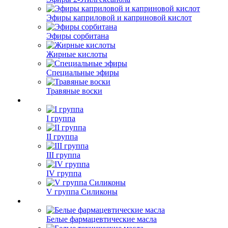
Эфиры каприловой и каприновой кислот
Эфиры сорбитана
Жирные кислоты
Специальные эфиры
Травяные воски
I группа
II группа
III группа
IV группа
V группа Силиконы
Белые фармацевтические масла