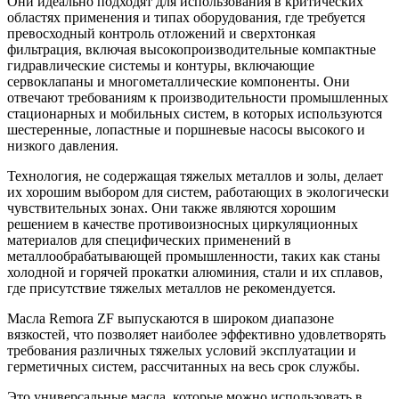
Они идеально подходят для использования в критических
областях применения и типах оборудования, где требуется
превосходный контроль отложений и сверхтонкая
фильтрация, включая высокопроизводительные компактные
гидравлические системы и контуры, включающие
сервоклапаны и многометаллические компоненты. Они
отвечают требованиям к производительности промышленных
стационарных и мобильных систем, в которых используются
шестеренные, лопастные и поршневые насосы высокого и
низкого давления.
Технология, не содержащая тяжелых металлов и золы, делает
их хорошим выбором для систем, работающих в экологически
чувствительных зонах. Они также являются хорошим
решением в качестве противоизносных циркуляционных
материалов для специфических применений в
металлообрабатывающей промышленности, таких как станы
холодной и горячей прокатки алюминия, стали и их сплавов,
где присутствие тяжелых металлов не рекомендуется.
Масла Remora ZF выпускаются в широком диапазоне
вязкостей, что позволяет наиболее эффективно удовлетворять
требования различных тяжелых условий эксплуатации и
герметичных систем, рассчитанных на весь срок службы.
Это универсальные масла, которые можно использовать в