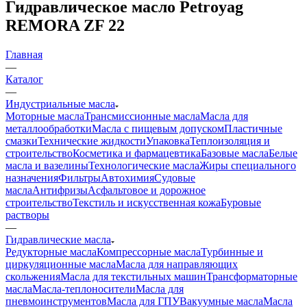
Гидравлическое масло Petroyag
REMORA ZF 22
Главная
—
Каталог
—
Индустриальные масла
Моторные масла
Трансмиссионные масла
Масла для
металлообработки
Масла с пищевым допуском
Пластичные
смазки
Технические жидкости
Упаковка
Теплоизоляция и
строительство
Косметика и фармацевтика
Базовые масла
Белые
масла и вазелины
Технологические масла
Жиры специального
назначения
Фильтры
Автохимия
Судовые
масла
Антифризы
Асфальтовое и дорожное
строительство
Текстиль и искусственная кожа
Буровые
растворы
—
Гидравлические масла
Редукторные масла
Компрессорные масла
Турбинные и
циркуляционные масла
Масла для направляющих
скольжения
Масла для текстильных машин
Трансформаторные
масла
Масла-теплоносители
Масла для
пневмоинструментов
Масла для ГПУ
Вакуумные масла
Масла