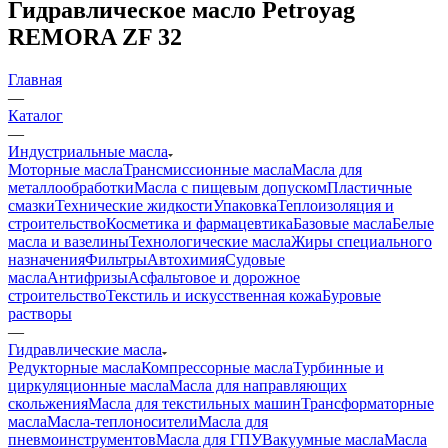
Гидравлическое масло Petroyag
REMORA ZF 32
Главная
—
Каталог
—
Индустриальные масла
Моторные масла
Трансмиссионные масла
Масла для
металлообработки
Масла с пищевым допуском
Пластичные
смазки
Технические жидкости
Упаковка
Теплоизоляция и
строительство
Косметика и фармацевтика
Базовые масла
Белые
масла и вазелины
Технологические масла
Жиры специального
назначения
Фильтры
Автохимия
Судовые
масла
Антифризы
Асфальтовое и дорожное
строительство
Текстиль и искусственная кожа
Буровые
растворы
—
Гидравлические масла
Редукторные масла
Компрессорные масла
Турбинные и
циркуляционные масла
Масла для направляющих
скольжения
Масла для текстильных машин
Трансформаторные
масла
Масла-теплоносители
Масла для
пневмоинструментов
Масла для ГПУ
Вакуумные масла
Масла