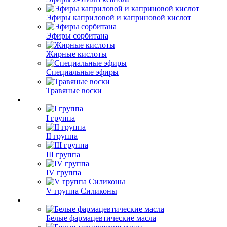
Эфиры каприловой и каприновой кислот
Эфиры сорбитана
Жирные кислоты
Специальные эфиры
Травяные воски
I группа
II группа
III группа
IV группа
V группа Силиконы
Белые фармацевтические масла