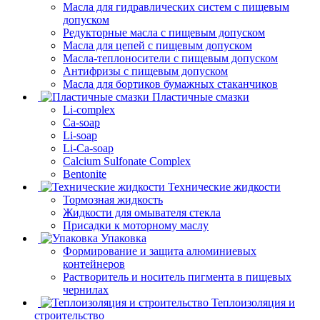
Масла для гидравлических систем с пищевым
допуском
Редукторные масла с пищевым допуском
Масла для цепей с пищевым допуском
Масла-теплоносители с пищевым допуском
Антифризы с пищевым допуском
Масла для бортиков бумажных стаканчиков
Пластичные смазки
Li-complex
Ca-soap
Li-soap
Li-Ca-soap
Calcium Sulfonate Complex
Bentonite
Технические жидкости
Тормозная жидкость
Жидкости для омывателя стекла
Присадки к моторному маслу
Упаковка
Формирование и защита алюминиевых
контейнеров
Растворитель и носитель пигмента в пищевых
чернилах
Теплоизоляция и
строительство