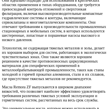
Они идеально подходят для использования в критических
областях применения и типах оборудования, где требуется
превосходный контроль отложений и сверхтонкая
фильтрация, включая высокопроизводительные компактные
гидравлические системы и контуры, включающие
сервоклапаны и многометаллические компоненты. Они
отвечают требованиям к производительности промышленных
стационарных и мобильных систем, в которых используются
шестеренные, лопастные и поршневые насосы высокого и
низкого давления.
Технология, не содержащая тяжелых металлов и золы, делает
их хорошим выбором для систем, работающих в экологически
чувствительных зонах. Они также являются хорошим
решением в качестве противоизносных циркуляционных
материалов для специфических применений в
металлообрабатывающей промышленности, таких как станы
холодной и горячей прокатки алюминия, стали и их сплавов,
где присутствие тяжелых металлов не рекомендуется.
Масла Remora ZF выпускаются в широком диапазоне
вязкостей, что позволяет наиболее эффективно удовлетворять
требования различных тяжелых условий эксплуатации и
герметичных систем, рассчитанных на весь срок службы.
Это универсальные масла, которые можно использовать в