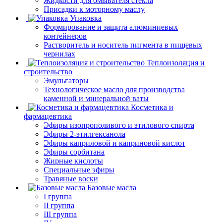
Жидкости для омывателя стекла
Присадки к моторному маслу
Упаковка
Формирование и защита алюминиевых
контейнеров
Растворитель и носитель пигмента в пищевых
чернилах
Теплоизоляция и
строительство
Эмульгаторы
Технологическое масло для производства
каменной и минеральной ваты
Косметика и
фармацевтика
Эфиры изопрополивого и этилового спирта
Эфиры 2-этилгексанола
Эфиры каприловой и каприновой кислот
Эфиры сорбитана
Жирные кислоты
Специальные эфиры
Травяные воски
Базовые масла
I группа
II группа
III группа