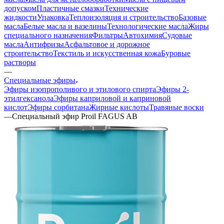
допуском
Пластичные смазки
Технические
жидкости
Упаковка
Теплоизоляция и строительство
Базовые
масла
Белые масла и вазелины
Технологические масла
Жиры
специального назначения
Фильтры
Автохимия
Судовые
масла
Антифризы
Асфальтовое и дорожное
строительство
Текстиль и искусственная кожа
Буровые
растворы
—
Специальные эфиры
Эфиры изопрополивого и этилового спирта
Эфиры 2-
этилгексанола
Эфиры каприловой и каприновой
кислот
Эфиры сорбитана
Жирные кислоты
Травяные воски
—
Специальный эфир Proil FAGUS AB