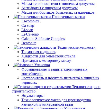
Масла-теплоносители с пищевым допуском
Антифризы с пищевым допуском
Масла для бортиков бумажных стаканчиков
Пластичные смазки
Li-complex
Ca-soap
Li-soap
Li-Ca-soap
Calcium Sulfonate Complex
Bentonite
Технические жидкости
Тормозная жидкость
Жидкости для омывателя стекла
Присадки к моторному маслу
Упаковка
Формирование и защита алюминиевых
контейнеров
Растворитель и носитель пигмента в пищевых
чернилах
Теплоизоляция и
строительство
Эмульгаторы
Технологическое масло для производства
каменной и минеральной ваты
Косметика и