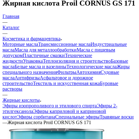
Жирная кислота Proil CORNUS GS 171
Главная
—
Каталог
—
Косметика и фармацевтика
Моторные масла
Трансмиссионные масла
Индустриальные
масла
Масла для металлообработки
Масла с пищевым
допуском
Пластичные смазки
Технические
жидкости
Упаковка
Теплоизоляция и строительство
Базовые
масла
Белые масла и вазелины
Технологические масла
Жиры
специального назначения
Фильтры
Автохимия
Судовые
масла
Антифризы
Асфальтовое и дорожное
строительство
Текстиль и искусственная кожа
Буровые
растворы
—
Жирные кислоты
Эфиры изопрополивого и этилового спирта
Эфиры 2-
этилгексанола
Эфиры каприловой и каприновой
кислот
Эфиры сорбитана
Специальные эфиры
Травяные воски
—
Жирная кислота Proil CORNUS GS 171