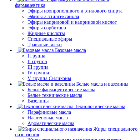
фармацевтика
Эфиры изопрополивого и этилового спирта
Эфиры 2-этилгексанола
Эфиры каприловой и каприновой кислот
Эфиры сорбитана
Жирные кислоты
Специальные эфиры
Травяные воски
Базовые масла
I группа
II группа
III группа
IV группа
V группа Силиконы
Белые масла и вазелины
Белые фармацевтические масла
Белые технические масла
Вазелины
Технологические масла
Парафиновые масла
Нафтеновые масла
Ароматические масла
Жиры специального
назначения