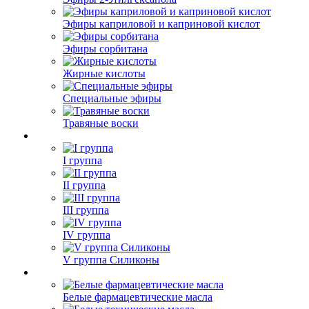
Эфиры каприловой и каприновой кислот
Эфиры сорбитана
Жирные кислоты
Специальные эфиры
Травяные воски
I группа
II группа
III группа
IV группа
V группа Силиконы
Белые фармацевтические масла