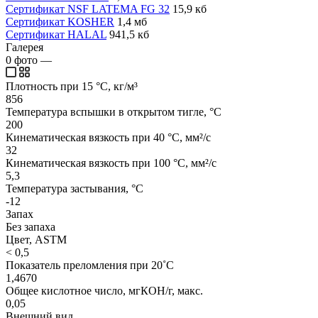
Сертификат NSF LATEMA FG 32
15,9 кб
Сертификат KOSHER
1,4 мб
Сертификат HALAL
941,5 кб
Галерея
0
фото
—
Плотность при 15 °C, кг/м³
856
Температура вспышки в открытом тигле, °C
200
Кинематическая вязкость при 40 °C, мм²/с
32
Кинематическая вязкость при 100 °C, мм²/с
5,3
Температура застывания, °C
-12
Запах
Без запаха
Цвет, ASTM
< 0,5
Показатель преломления при 20˚C
1,4670
Общее кислотное число, мгКОН/г, макс.
0,05
Внешний вид