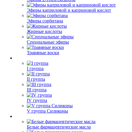
Эфиры каприловой и каприновой кислот
Эфиры сорбитана
Жирные кислоты
Специальные эфиры
Травяные воски
I группа
II группа
III группа
IV группа
V группа Силиконы
Белые фармацевтические масла