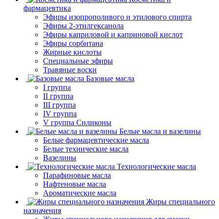
фармацевтика
Эфиры изопрополивого и этилового спирта
Эфиры 2-этилгексанола
Эфиры каприловой и каприновой кислот
Эфиры сорбитана
Жирные кислоты
Специальные эфиры
Травяные воски
Базовые масла
I группа
II группа
III группа
IV группа
V группа Силиконы
Белые масла и вазелины
Белые фармацевтические масла
Белые технические масла
Вазелины
Технологические масла
Парафиновые масла
Нафтеновые масла
Ароматические масла
Жиры специального
назначения