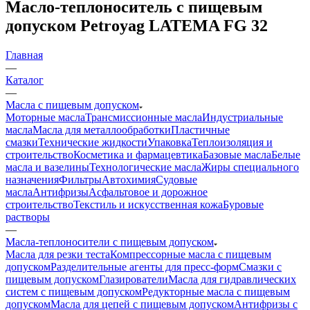
Масло-теплоноситель с пищевым
допуском Petroyag LATEMA FG 32
Главная
—
Каталог
—
Масла с пищевым допуском
Моторные масла
Трансмиссионные масла
Индустриальные
масла
Масла для металлообработки
Пластичные
смазки
Технические жидкости
Упаковка
Теплоизоляция и
строительство
Косметика и фармацевтика
Базовые масла
Белые
масла и вазелины
Технологические масла
Жиры специального
назначения
Фильтры
Автохимия
Судовые
масла
Антифризы
Асфальтовое и дорожное
строительство
Текстиль и искусственная кожа
Буровые
растворы
—
Масла-теплоносители с пищевым допуском
Масла для резки теста
Компрессорные масла с пищевым
допуском
Разделительные агенты для пресс-форм
Смазки с
пищевым допуском
Глазирователи
Масла для гидравлических
систем с пищевым допуском
Редукторные масла с пищевым
допуском
Масла для цепей с пищевым допуском
Антифризы с