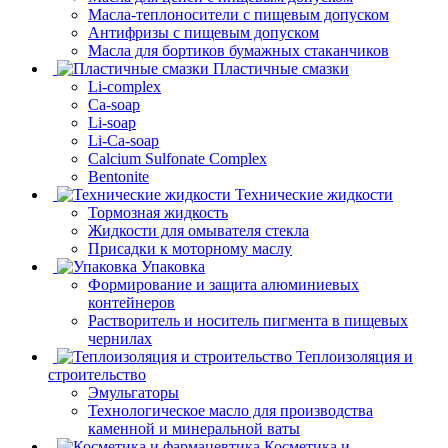
Масла-теплоносители с пищевым допуском
Антифризы с пищевым допуском
Масла для бортиков бумажных стаканчиков
Пластичные смазки
Li-complex
Ca-soap
Li-soap
Li-Ca-soap
Calcium Sulfonate Complex
Bentonite
Технические жидкости
Тормозная жидкость
Жидкости для омывателя стекла
Присадки к моторному маслу
Упаковка
Формирование и защита алюминиевых
контейнеров
Растворитель и носитель пигмента в пищевых
чернилах
Теплоизоляция и
строительство
Эмульгаторы
Технологическое масло для производства
каменной и минеральной ваты
Косметика и