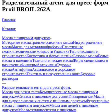
Разделительный агент для пресс-форм
Proil BROIL 262A
Главная
—
Каталог
—
Масла с пищевым допуском
Моторные масла
Трансмиссионные масла
Индустриальные
масла
Масла для металлообработки
Пластичные
смазки
Технические жидкости
Упаковка
Теплоизоляция и
строительство
Косметика и фармацевтика
Базовые масла
Белые
масла и вазелины
Технологические масла
Жиры специального
назначения
Фильтры
Автохимия
Судовые
масла
Антифризы
Асфальтовое и дорожное
строительство
Текстиль и искусственная кожа
Буровые
растворы
—
Разделительные агенты для пресс-форм
Масла для резки теста
Компрессорные масла с пищевым
допуском
Смазки с пищевым допуском
Глазирователи
Масла
для гидравлических систем с пищевым допуском
Редукторные
масла с пищевым допуском
Масла для цепей с пищевым
допуском
Масла-теплоносители с пищевым