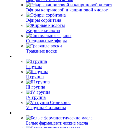
Эфиры каприловой и каприновой кислот
Эфиры сорбитана
Жирные кислоты
Специальные эфиры
Травяные воски
I группа
II группа
III группа
IV группа
V группа Силиконы
Белые фармацевтические масла