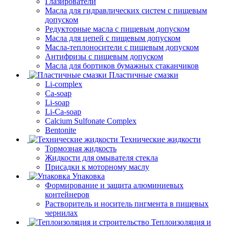
Глазирователи
Масла для гидравлических систем с пищевым
допуском
Редукторные масла с пищевым допуском
Масла для цепей с пищевым допуском
Масла-теплоносители с пищевым допуском
Антифризы с пищевым допуском
Масла для бортиков бумажных стаканчиков
Пластичные смазки
Li-complex
Ca-soap
Li-soap
Li-Ca-soap
Calcium Sulfonate Complex
Bentonite
Технические жидкости
Тормозная жидкость
Жидкости для омывателя стекла
Присадки к моторному маслу
Упаковка
Формирование и защита алюминиевых
контейнеров
Растворитель и носитель пигмента в пищевых
чернилах
Теплоизоляция и