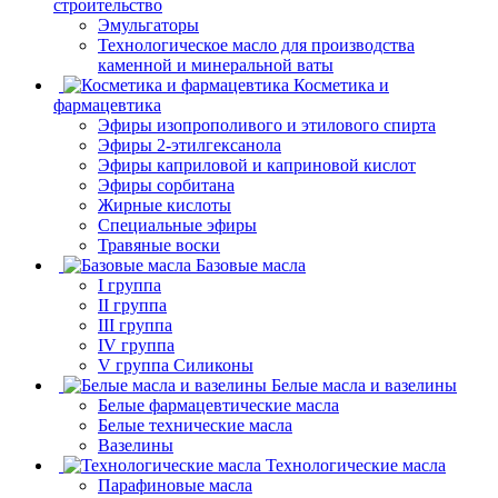
строительство
Эмульгаторы
Технологическое масло для производства
каменной и минеральной ваты
Косметика и
фармацевтика
Эфиры изопрополивого и этилового спирта
Эфиры 2-этилгексанола
Эфиры каприловой и каприновой кислот
Эфиры сорбитана
Жирные кислоты
Специальные эфиры
Травяные воски
Базовые масла
I группа
II группа
III группа
IV группа
V группа Силиконы
Белые масла и вазелины
Белые фармацевтические масла
Белые технические масла
Вазелины
Технологические масла
Парафиновые масла