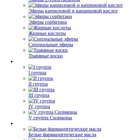
Эфиры каприловой и каприновой кислот
Эфиры сорбитана
Жирные кислоты
Специальные эфиры
Травяные воски
I группа
II группа
III группа
IV группа
V группа Силиконы
Белые фармацевтические масла