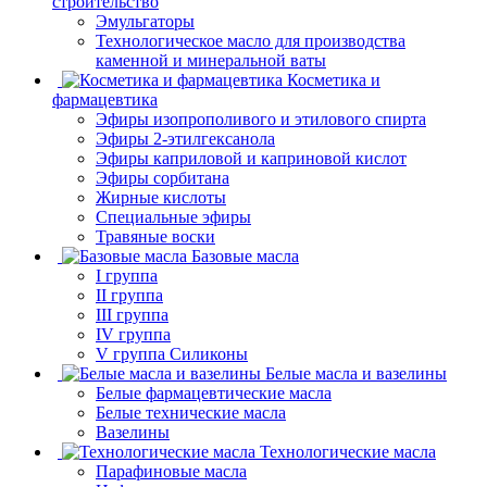
строительство
Эмульгаторы
Технологическое масло для производства
каменной и минеральной ваты
Косметика и
фармацевтика
Эфиры изопрополивого и этилового спирта
Эфиры 2-этилгексанола
Эфиры каприловой и каприновой кислот
Эфиры сорбитана
Жирные кислоты
Специальные эфиры
Травяные воски
Базовые масла
I группа
II группа
III группа
IV группа
V группа Силиконы
Белые масла и вазелины
Белые фармацевтические масла
Белые технические масла
Вазелины
Технологические масла
Парафиновые масла