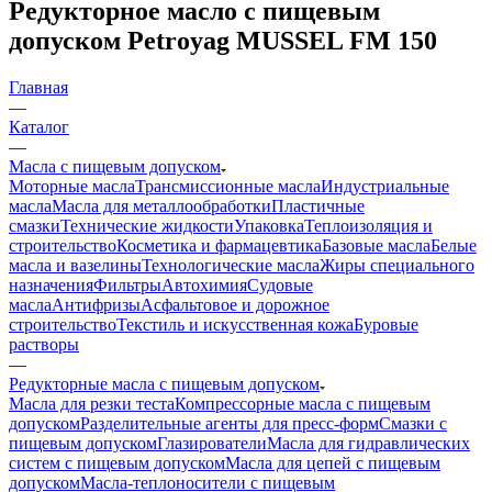
Редукторное масло с пищевым
допуском Petroyag MUSSEL FM 150
Главная
—
Каталог
—
Масла с пищевым допуском
Моторные масла
Трансмиссионные масла
Индустриальные
масла
Масла для металлообработки
Пластичные
смазки
Технические жидкости
Упаковка
Теплоизоляция и
строительство
Косметика и фармацевтика
Базовые масла
Белые
масла и вазелины
Технологические масла
Жиры специального
назначения
Фильтры
Автохимия
Судовые
масла
Антифризы
Асфальтовое и дорожное
строительство
Текстиль и искусственная кожа
Буровые
растворы
—
Редукторные масла с пищевым допуском
Масла для резки теста
Компрессорные масла с пищевым
допуском
Разделительные агенты для пресс-форм
Смазки с
пищевым допуском
Глазирователи
Масла для гидравлических
систем с пищевым допуском
Масла для цепей с пищевым
допуском
Масла-теплоносители с пищевым