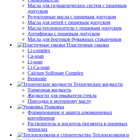
Масла для гидравлических систем с пищевым
допуском
Редукторные масла с пищевым допуском
Масла для цепей с пищевым допуском
Масла-теплоносители с пищевым допуском
Антифризы с пищевым допуском
Масла для бортиков бумажных стаканчиков
Пластичные смазки
Li-complex
Ca-soap
Li-soap
Li-Ca-soap
Calcium Sulfonate Complex
Bentonite
Технические жидкости
Тормозная жидкость
Жидкости для омывателя стекла
Присадки к моторному маслу
Упаковка
Формирование и защита алюминиевых
контейнеров
Растворитель и носитель пигмента в пищевых
чернилах
Теплоизоляция и