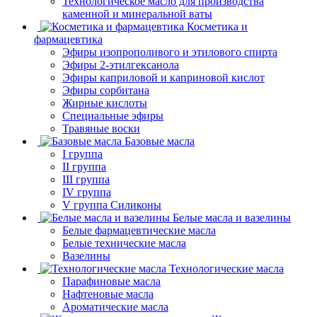
Технологическое масло для производства
каменной и минеральной ваты
Косметика и
фармацевтика
Эфиры изопрополивого и этилового спирта
Эфиры 2-этилгексанола
Эфиры каприловой и каприновой кислот
Эфиры сорбитана
Жирные кислоты
Специальные эфиры
Травяные воски
Базовые масла
I группа
II группа
III группа
IV группа
V группа Силиконы
Белые масла и вазелины
Белые фармацевтические масла
Белые технические масла
Вазелины
Технологические масла
Парафиновые масла
Нафтеновые масла
Ароматические масла