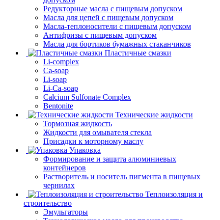
Редукторные масла с пищевым допуском
Масла для цепей с пищевым допуском
Масла-теплоносители с пищевым допуском
Антифризы с пищевым допуском
Масла для бортиков бумажных стаканчиков
Пластичные смазки
Li-complex
Ca-soap
Li-soap
Li-Ca-soap
Calcium Sulfonate Complex
Bentonite
Технические жидкости
Тормозная жидкость
Жидкости для омывателя стекла
Присадки к моторному маслу
Упаковка
Формирование и защита алюминиевых
контейнеров
Растворитель и носитель пигмента в пищевых
чернилах
Теплоизоляция и
строительство
Эмульгаторы