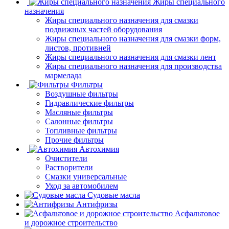
Жиры специального
назначения
Жиры специального назначения для смазки
подвижных частей оборудования
Жиры специального назначения для смазки форм,
листов, противней
Жиры специального назначения для смазки лент
Жиры специального назначения для производства
мармелада
Фильтры
Воздушные фильтры
Гидравлические фильтры
Масляные фильтры
Салонные фильтры
Топливные фильтры
Прочие фильтры
Автохимия
Очистители
Растворители
Смазки универсальные
Уход за автомобилем
Судовые масла
Антифризы
Асфальтовое
и дорожное строительство