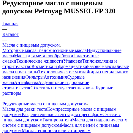
Редукторное масло с пищевым
допуском Petroyag MUSSEL FP 320
Главная
—
Каталог
—
Масла с пищевым допуском
Моторные масла
Трансмиссионные масла
Индустриальные
масла
Масла для металлообработки
Пластичные
смазки
Технические жидкости
Упаковка
Теплоизоляция и
строительство
Косметика и фармацевтика
Базовые масла
Белые
масла и вазелины
Технологические масла
Жиры специального
назначения
Фильтры
Автохимия
Судовые
масла
Антифризы
Асфальтовое и дорожное
строительство
Текстиль и искусственная кожа
Буровые
растворы
—
Редукторные масла с пищевым допуском
Масла для резки теста
Компрессорные масла с пищевым
допуском
Разделительные агенты для пресс-форм
Смазки с
пищевым допуском
Глазирователи
Масла для гидравлических
систем с пищевым допуском
Масла для цепей с пищевым
допуском
Масла-теплоносители с пищевым