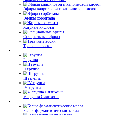
Эфиры каприловой и каприновой кислот
Эфиры сорбитана
Жирные кислоты
Специальные эфиры
Травяные воски
I группа
II группа
III группа
IV группа
V группа Силиконы
Белые фармацевтические масла