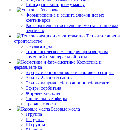
Присадки к моторному маслу
Упаковка
Формирование и защита алюминиевых
контейнеров
Растворитель и носитель пигмента в пищевых
чернилах
Теплоизоляция и
строительство
Эмульгаторы
Технологическое масло для производства
каменной и минеральной ваты
Косметика и
фармацевтика
Эфиры изопрополивого и этилового спирта
Эфиры 2-этилгексанола
Эфиры каприловой и каприновой кислот
Эфиры сорбитана
Жирные кислоты
Специальные эфиры
Травяные воски
Базовые масла
I группа
II группа
III группа
IV группа