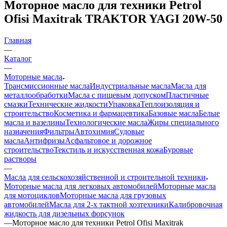
Моторное масло для техники Petrol
Ofisi Maxitrak TRAKTOR YAGI 20W-50
Главная
—
Каталог
—
Моторные масла
Трансмиссионные масла
Индустриальные масла
Масла для
металлообработки
Масла с пищевым допуском
Пластичные
смазки
Технические жидкости
Упаковка
Теплоизоляция и
строительство
Косметика и фармацевтика
Базовые масла
Белые
масла и вазелины
Технологические масла
Жиры специального
назначения
Фильтры
Автохимия
Судовые
масла
Антифризы
Асфальтовое и дорожное
строительство
Текстиль и искусственная кожа
Буровые
растворы
—
Масла для сельскохозяйственной и строительной техники
Моторные масла для легковых автомобилей
Моторные масла
для мотоциклов
Моторные масла для грузовых
автомобилей
Масла для 2-х тактной хозтехники
Калибровочная
жидкость для дизельных форсунок
—
Моторное масло для техники Petrol Ofisi Maxitrak