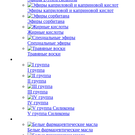
Эфиры каприловой и каприновой кислот
Эфиры сорбитана
Жирные кислоты
Специальные эфиры
Травяные воски
I группа
II группа
III группа
IV группа
V группа Силиконы
Белые фармацевтические масла