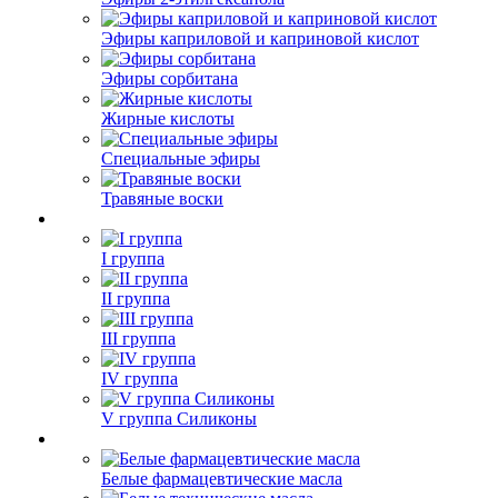
Эфиры каприловой и каприновой кислот
Эфиры сорбитана
Жирные кислоты
Специальные эфиры
Травяные воски
I группа
II группа
III группа
IV группа
V группа Силиконы
Белые фармацевтические масла