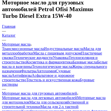
Моторное масло для грузовых
автомобилей Petrol Ofisi Maximus
Turbo Diesel Extra 15W-40
Главная
—
Каталог
—
Моторные масла
Трансмиссионные масла
Индустриальные масла
Масла для
металлообработки
Масла с пищевым допуском
Пластичные
смазки
Технические жидкости
Упаковка
Теплоизоляция и
строительство
Косметика и фармацевтика
Базовые масла
Белые
масла и вазелины
Технологические масла
Жиры специального
назначения
Фильтры
Автохимия
Судовые
масла
Антифризы
Асфальтовое и дорожное
строительство
Текстиль и искусственная кожа
Буровые
растворы
—
Моторные масла для грузовых автомобилей
Моторные масла для легковых автомобилей
Моторные масла
для мотоциклов
Масла для сельскохозяйственной и
строительной техники
Масла для 2-х тактной