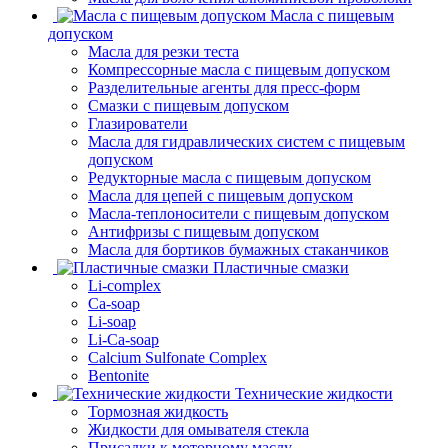
Масла с пищевым
допуском
Масла для резки теста
Компрессорные масла с пищевым допуском
Разделительные агенты для пресс-форм
Смазки с пищевым допуском
Глазирователи
Масла для гидравлических систем с пищевым
допуском
Редукторные масла с пищевым допуском
Масла для цепей с пищевым допуском
Масла-теплоносители с пищевым допуском
Антифризы с пищевым допуском
Масла для бортиков бумажных стаканчиков
Пластичные смазки
Li-complex
Ca-soap
Li-soap
Li-Ca-soap
Calcium Sulfonate Complex
Bentonite
Технические жидкости
Тормозная жидкость
Жидкости для омывателя стекла
Присадки к моторному маслу