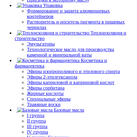
Упаковка
Формирование и защита алюминиевых
контейнеров
Растворитель и носитель пигмента в пищевых
чернилах
Теплоизоляция и
строительство
Эмульгаторы
Технологическое масло для производства
каменной и минеральной ваты
Косметика и
фармацевтика
Эфиры изопрополивого и этилового спирта
Эфиры 2-этилгексанола
Эфиры каприловой и каприновой кислот
Эфиры сорбитана
Жирные кислоты
Специальные эфиры
Травяные воски
Базовые масла
I группа
II группа
III группа
IV группа