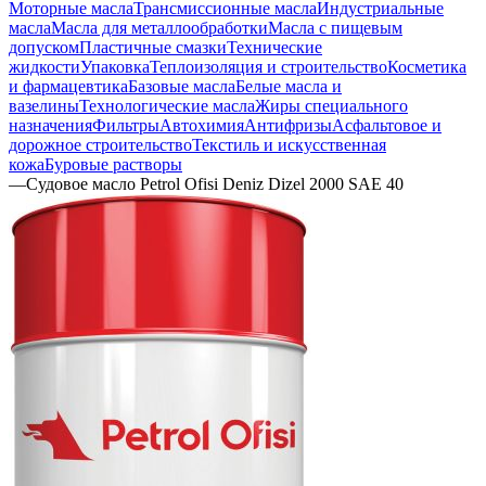
Моторные масла
Трансмиссионные масла
Индустриальные
масла
Масла для металлообработки
Масла с пищевым
допуском
Пластичные смазки
Технические
жидкости
Упаковка
Теплоизоляция и строительство
Косметика
и фармацевтика
Базовые масла
Белые масла и
вазелины
Технологические масла
Жиры специального
назначения
Фильтры
Автохимия
Антифризы
Асфальтовое и
дорожное строительство
Текстиль и искусственная
кожа
Буровые растворы
—
Судовое масло Petrol Ofisi Deniz Dizel 2000 SAE 40