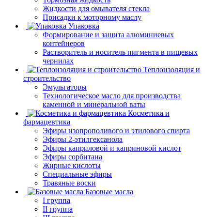
Жидкости для омывателя стекла
Присадки к моторному маслу
Упаковка
Формирование и защита алюминиевых
контейнеров
Растворитель и носитель пигмента в пищевых
чернилах
Теплоизоляция и
строительство
Эмульгаторы
Технологическое масло для производства
каменной и минеральной ваты
Косметика и
фармацевтика
Эфиры изопрополивого и этилового спирта
Эфиры 2-этилгексанола
Эфиры каприловой и каприновой кислот
Эфиры сорбитана
Жирные кислоты
Специальные эфиры
Травяные воски
Базовые масла
I группа
II группа