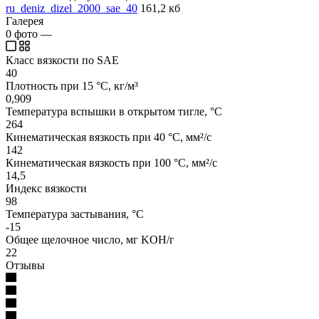
ru_deniz_dizel_2000_sae_40
161,2 кб
Галерея
0
фото
—
Класс вязкости по SAE
40
Плотность при 15 °C, кг/м³
0,909
Температура вспышки в открытом тигле, °C
264
Кинематическая вязкость при 40 °C, мм²/с
142
Кинематическая вязкость при 100 °C, мм²/с
14,5
Индекс вязкости
98
Температура застывания, °C
-15
Общее щелочное число, мг KOH/г
22
Отзывы