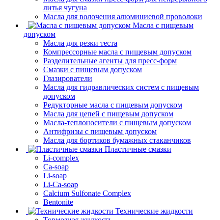
литья чугуна
Масла для волочения алюминиевой проволоки
Масла с пищевым
допуском
Масла для резки теста
Компрессорные масла с пищевым допуском
Разделительные агенты для пресс-форм
Смазки с пищевым допуском
Глазирователи
Масла для гидравлических систем с пищевым
допуском
Редукторные масла с пищевым допуском
Масла для цепей с пищевым допуском
Масла-теплоносители с пищевым допуском
Антифризы с пищевым допуском
Масла для бортиков бумажных стаканчиков
Пластичные смазки
Li-complex
Ca-soap
Li-soap
Li-Ca-soap
Calcium Sulfonate Complex
Bentonite
Технические жидкости
Тормозная жидкость