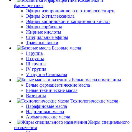
Косметика и
фармацевтика
Эфиры изопрополивого и этилового спирта
Эфиры 2-этилгексанола
Эфиры каприловой и каприновой кислот
Эфиры сорбитана
Жирные кислоты
Специальные эфиры
Травяные воски
Базовые масла
I группа
II группа
III группа
IV группа
V группа Силиконы
Белые масла и вазелины
Белые фармацевтические масла
Белые технические масла
Вазелины
Технологические масла
Парафиновые масла
Нафтеновые масла
Ароматические масла
Жиры специального
назначения