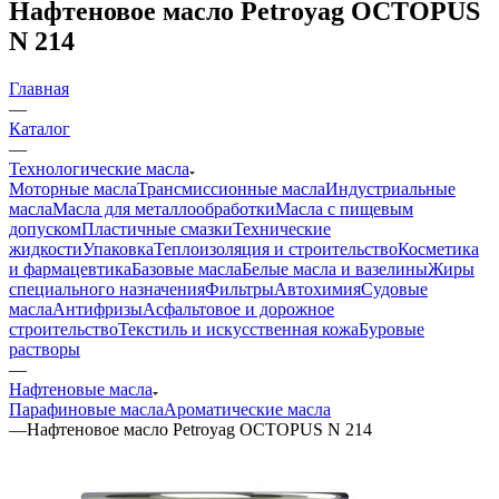
Нафтеновое масло Petroyag OCTOPUS
N 214
Главная
—
Каталог
—
Технологические масла
Моторные масла
Трансмиссионные масла
Индустриальные
масла
Масла для металлообработки
Масла с пищевым
допуском
Пластичные смазки
Технические
жидкости
Упаковка
Теплоизоляция и строительство
Косметика
и фармацевтика
Базовые масла
Белые масла и вазелины
Жиры
специального назначения
Фильтры
Автохимия
Судовые
масла
Антифризы
Асфальтовое и дорожное
строительство
Текстиль и искусственная кожа
Буровые
растворы
—
Нафтеновые масла
Парафиновые масла
Ароматические масла
—
Нафтеновое масло Petroyag OCTOPUS N 214