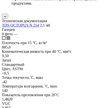
продуктами.
Техническая документация
TDS OCTOPUS N 214
2,1 мб
Галерея
0
фото
—
Плотность при 15 °C, кг/м³
885,0
Кинематическая вязкость при 40 °C, мм²/с
9,50
Запах
Стандартный
Цвет, ASTM
<0,5
Точка текучести,˚C, макс
-42
Температура возгорания, ˚C, мин.
140
Показатель преломления при 20˚C
1,4820
VGC
0,857