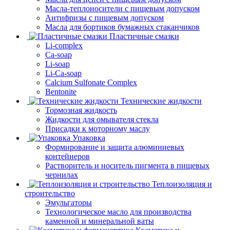
Масла-теплоносители с пищевым допуском
Антифризы с пищевым допуском
Масла для бортиков бумажных стаканчиков
Пластичные смазки
Li-complex
Ca-soap
Li-soap
Li-Ca-soap
Calcium Sulfonate Complex
Bentonite
Технические жидкости
Тормозная жидкость
Жидкости для омывателя стекла
Присадки к моторному маслу
Упаковка
Формирование и защита алюминиевых
контейнеров
Растворитель и носитель пигмента в пищевых
чернилах
Теплоизоляция и
строительство
Эмульгаторы
Технологическое масло для производства
каменной и минеральной ваты