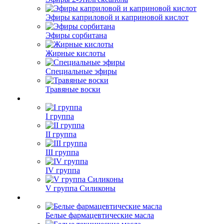
Эфиры каприловой и каприновой кислот
Эфиры сорбитана
Жирные кислоты
Специальные эфиры
Травяные воски
I группа
II группа
III группа
IV группа
V группа Силиконы
Белые фармацевтические масла