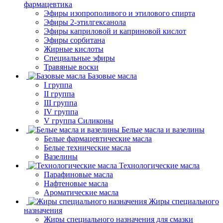
фармацевтика
Эфиры изопрополивого и этилового спирта
Эфиры 2-этилгексанола
Эфиры каприловой и каприновой кислот
Эфиры сорбитана
Жирные кислоты
Специальные эфиры
Травяные воски
Базовые масла
I группа
II группа
III группа
IV группа
V группа Силиконы
Белые масла и вазелины
Белые фармацевтические масла
Белые технические масла
Вазелины
Технологические масла
Парафиновые масла
Нафтеновые масла
Ароматические масла
Жиры специального
назначения
Жиры специального назначения для смазки