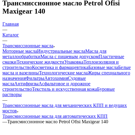
Трансмиссионное масло Petrol Ofisi
Maxigear 140
Главная
—
Каталог
—
Трансмиссионные масла
Моторные масла
Индустриальные масла
Масла для
металлообработки
Масла с пищевым допуском
Пластичные
смазки
Технические жидкости
Упаковка
Теплоизоляция и
строительство
Косметика и фармацевтика
Базовые масла
Белые
масла и вазелины
Технологические масла
Жиры специального
назначения
Фильтры
Автохимия
Судовые
масла
Антифризы
Асфальтовое и дорожное
строительство
Текстиль и искусственная кожа
Буровые
растворы
—
Трансмиссионные масла для механических КПП и ведущих
мостов
Трансмиссионные масла для автоматических КПП
—
Трансмиссионное масло Petrol Ofisi Maxigear 140