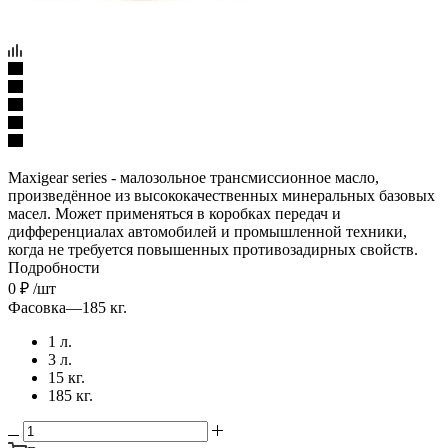
Maxigear series - малозольное трансмиссионное масло,
произведённое из высококачественных минеральных базовых
масел. Может применяться в коробках передач и
дифференциалах автомобилей и промышленной техники,
когда не требуется повышенных противозадирных свойств.
Подробности
0
₽
/шт
Фасовка
—
185 кг.
1 л.
3 л.
15 кг.
185 кг.