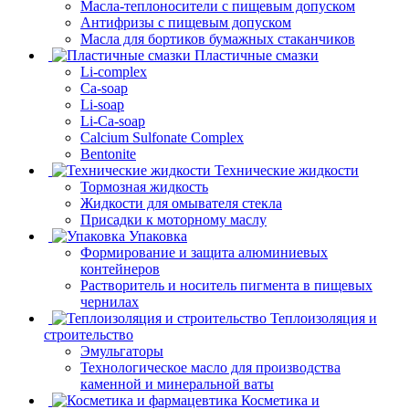
Масла-теплоносители с пищевым допуском
Антифризы с пищевым допуском
Масла для бортиков бумажных стаканчиков
Пластичные смазки
Li-complex
Ca-soap
Li-soap
Li-Ca-soap
Calcium Sulfonate Complex
Bentonite
Технические жидкости
Тормозная жидкость
Жидкости для омывателя стекла
Присадки к моторному маслу
Упаковка
Формирование и защита алюминиевых
контейнеров
Растворитель и носитель пигмента в пищевых
чернилах
Теплоизоляция и
строительство
Эмульгаторы
Технологическое масло для производства
каменной и минеральной ваты
Косметика и