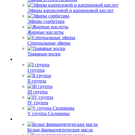
Эфиры каприловой и каприновой кислот
Эфиры сорбитана
Жирные кислоты
Специальные эфиры
Травяные воски
I группа
II группа
III группа
IV группа
V группа Силиконы
Белые фармацевтические масла