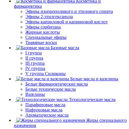
Косметика и
фармацевтика
Эфиры изопрополивого и этилового спирта
Эфиры 2-этилгексанола
Эфиры каприловой и каприновой кислот
Эфиры сорбитана
Жирные кислоты
Специальные эфиры
Травяные воски
Базовые масла
I группа
II группа
III группа
IV группа
V группа Силиконы
Белые масла и вазелины
Белые фармацевтические масла
Белые технические масла
Вазелины
Технологические масла
Парафиновые масла
Нафтеновые масла
Ароматические масла
Жиры специального
назначения