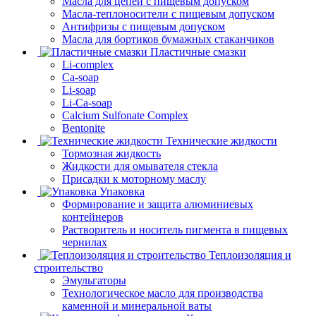
Масла для цепей с пищевым допуском
Масла-теплоносители с пищевым допуском
Антифризы с пищевым допуском
Масла для бортиков бумажных стаканчиков
Пластичные смазки
Li-complex
Ca-soap
Li-soap
Li-Ca-soap
Calcium Sulfonate Complex
Bentonite
Технические жидкости
Тормозная жидкость
Жидкости для омывателя стекла
Присадки к моторному маслу
Упаковка
Формирование и защита алюминиевых
контейнеров
Растворитель и носитель пигмента в пищевых
чернилах
Теплоизоляция и
строительство
Эмульгаторы
Технологическое масло для производства
каменной и минеральной ваты