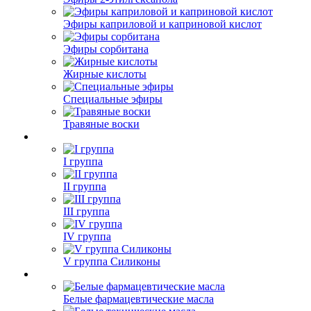
Эфиры каприловой и каприновой кислот
Эфиры сорбитана
Жирные кислоты
Специальные эфиры
Травяные воски
I группа
II группа
III группа
IV группа
V группа Силиконы
Белые фармацевтические масла