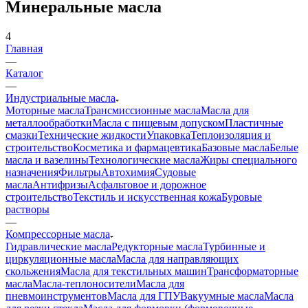
Минеральные масла
4
Главная
—
Каталог
—
Индустриальные масла
Моторные масла
Трансмиссионные масла
Масла для
металлообработки
Масла с пищевым допуском
Пластичные
смазки
Технические жидкости
Упаковка
Теплоизоляция и
строительство
Косметика и фармацевтика
Базовые масла
Белые
масла и вазелины
Технологические масла
Жиры специального
назначения
Фильтры
Автохимия
Судовые
масла
Антифризы
Асфальтовое и дорожное
строительство
Текстиль и искусственная кожа
Буровые
растворы
—
Компрессорные масла
Гидравлические масла
Редукторные масла
Турбинные и
циркуляционные масла
Масла для направляющих
скольжения
Масла для текстильных машин
Трансформаторные
масла
Масла-теплоносители
Масла для
пневмоинструментов
Масла для ГПУ
Вакуумные масла
Масла