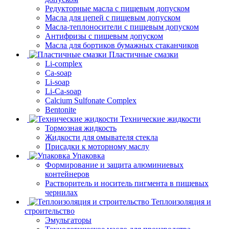
Редукторные масла с пищевым допуском
Масла для цепей с пищевым допуском
Масла-теплоносители с пищевым допуском
Антифризы с пищевым допуском
Масла для бортиков бумажных стаканчиков
Пластичные смазки
Li-complex
Ca-soap
Li-soap
Li-Ca-soap
Calcium Sulfonate Complex
Bentonite
Технические жидкости
Тормозная жидкость
Жидкости для омывателя стекла
Присадки к моторному маслу
Упаковка
Формирование и защита алюминиевых
контейнеров
Растворитель и носитель пигмента в пищевых
чернилах
Теплоизоляция и
строительство
Эмульгаторы