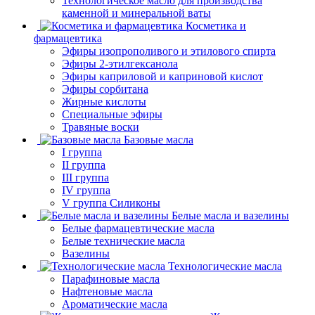
Технологическое масло для производства
каменной и минеральной ваты
Косметика и
фармацевтика
Эфиры изопрополивого и этилового спирта
Эфиры 2-этилгексанола
Эфиры каприловой и каприновой кислот
Эфиры сорбитана
Жирные кислоты
Специальные эфиры
Травяные воски
Базовые масла
I группа
II группа
III группа
IV группа
V группа Силиконы
Белые масла и вазелины
Белые фармацевтические масла
Белые технические масла
Вазелины
Технологические масла
Парафиновые масла
Нафтеновые масла
Ароматические масла