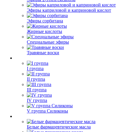
Эфиры каприловой и каприновой кислот
Эфиры сорбитана
Жирные кислоты
Специальные эфиры
Травяные воски
I группа
II группа
III группа
IV группа
V группа Силиконы
Белые фармацевтические масла