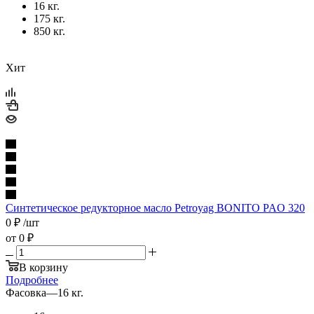
16 кг.
175 кг.
850 кг.
Хит
Синтетическое редукторное масло Petroyag BONITO PAO 320
0
₽
/шт
от
0 ₽
В корзину
Подробнее
Фасовка
—
16 кг.