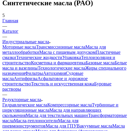
Синтетические масла (PAO)
5
Главная
—
Каталог
—
Индустриальные масла
Моторные масла
Трансмиссионные масла
Масла для
металлообработки
Масла с пищевым допуском
Пластичные
смазки
Технические жидкости
Упаковка
Теплоизоляция и
строительство
Косметика и фармацевтика
Базовые масла
Белые
масла и вазелины
Технологические масла
Жиры специального
назначения
Фильтры
Автохимия
Судовые
масла
Антифризы
Асфальтовое и дорожное
строительство
Текстиль и искусственная кожа
Буровые
растворы
—
Редукторные масла
Гидравлические масла
Компрессорные масла
Турбинные и
циркуляционные масла
Масла для направляющих
скольжения
Масла для текстильных машин
Трансформаторные
масла
Масла-теплоносители
Масла для
пневмоинструментов
Масла для ГПУ
Вакуумные масла
Масла